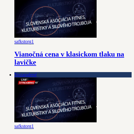
safkstorg1
Vianočná cena v klasickom tlaku na
lavičke
Nezaradené
safkstorg1