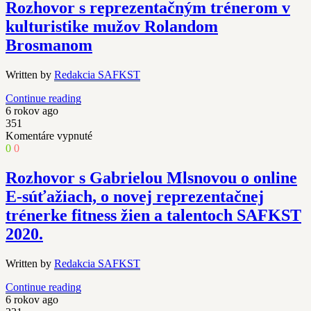
reprezentačná
Rozhovor s reprezentačným trénerom v
pandémie
trénerka
koronavírusu
kulturistike mužov Rolandom
Iveta
SARS-
Chrťanová
Brosmanom
Cov-
o
2
zraze
a
Written by
Redakcia SAFKST
športovcov
priebehu
2020
jesenných
Continue reading
a
súťaží.
6 rokov ago
o
351
talentoch.
na
Komentáre vypnuté
Rozhovor
0
0
s
reprezentačným
Rozhovor s Gabrielou Mlsnovou o online
trénerom
E-súťažiach, o novej reprezentačnej
v
kulturistike
trénerke fitness žien a talentoch SAFKST
mužov
2020.
Rolandom
Brosmanom
Written by
Redakcia SAFKST
Continue reading
6 rokov ago