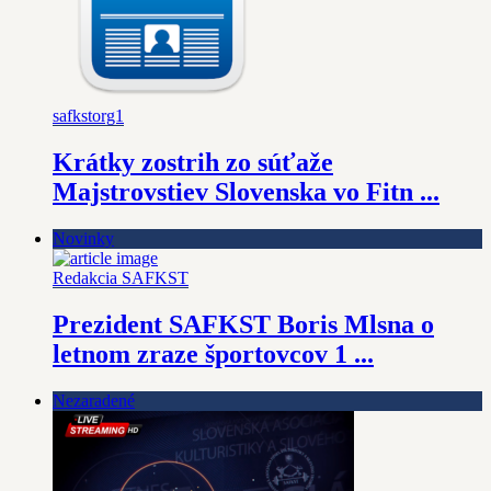
safkstorg1
Krátky zostrih zo súťaže
Majstrovstiev Slovenska vo Fitn ...
Novinky
Redakcia SAFKST
Prezident SAFKST Boris Mlsna o
letnom zraze športovcov 1 ...
Nezaradené