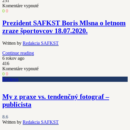
231
na
Komentáre vypnuté
Rozhovor
0
0
s
Gabrielou
Prezident SAFKST Boris Mlsna o letnom
Mlsnovou
zraze športovcov 18.07.2020.
o
online
E-
Written by
Redakcia SAFKST
súťažiach,
o
Continue reading
novej
6 rokov ago
reprezentačnej
416
trénerke
na
Komentáre vypnuté
fitness
Prezident
0
0
žien
SAFKST
Reviews
a
Boris
talentoch
Mlsna
SAFKST
o
My z praxe vs. tendenčný fotograf –
2020.
letnom
publicista
zraze
športovcov
18.07.2020.
8.6
Written by
Redakcia SAFKST