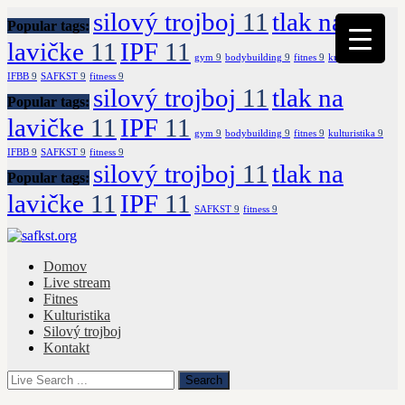
silový trojboj
11
tlak na
Popular tags:
lavičke
11
IPF
11
gym
9
bodybuilding
9
fitnes
9
kulturistika
9
IFBB
9
SAFKST
9
fitness
9
silový trojboj
11
tlak na
Popular tags:
lavičke
11
IPF
11
gym
9
bodybuilding
9
fitnes
9
kulturistika
9
IFBB
9
SAFKST
9
fitness
9
silový trojboj
11
tlak na
Popular tags:
lavičke
11
IPF
11
SAFKST
9
fitness
9
Domov
Live stream
Fitnes
Kulturistika
Silový trojboj
Kontakt