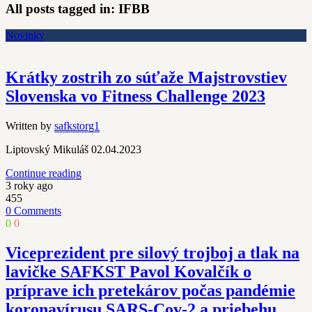
All posts tagged in:
IFBB
Novinky
Krátky zostrih zo súťaže Majstrovstiev
Slovenska vo Fitness Challenge 2023
Written by
safkstorg1
Liptovský Mikuláš 02.04.2023
Continue reading
3 roky ago
455
0 Comments
0
0
Viceprezident pre silový trojboj a tlak na
lavičke SAFKST Pavol Kovalčík o
príprave ich pretekárov počas pandémie
koronavírusu SARS-Cov-2 a priebehu