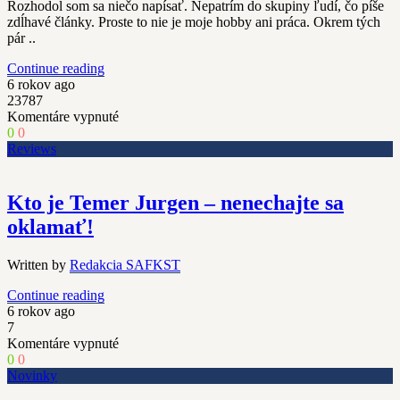
Rozhodol som sa niečo napísať. Nepatrím do skupiny ľudí, čo píše
zdĺhavé články. Proste to nie je moje hobby ani práca. Okrem tých
pár ..
Continue reading
6 rokov ago
23787
na
Komentáre vypnuté
My
0
0
z
Reviews
praxe
vs.
tendenčný
Kto je Temer Jurgen – nenechajte sa
fotograf
oklamať!
–
publicista
Written by
Redakcia SAFKST
Continue reading
6 rokov ago
7
na
Komentáre vypnuté
Kto
0
0
je
Novinky
Temer