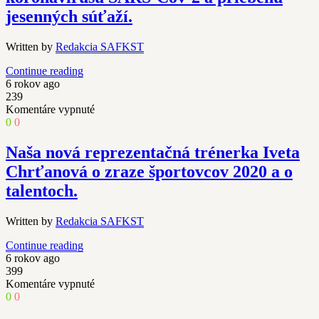
jesenných súťaží.
Written by
Redakcia SAFKST
Continue reading
6 rokov ago
239
na
Komentáre vypnuté
Viceprezident
0
0
pre
silový
Naša nová reprezentačná trénerka Iveta
trojboj
Chrťanová o zraze športovcov 2020 a o
a
tlak
talentoch.
na
lavičke
Written by
Redakcia SAFKST
SAFKST
Pavol
Continue reading
Kovalčík
6 rokov ago
o
399
príprave
na
Komentáre vypnuté
ich
Naša
0
0
pretekárov
nová
počas