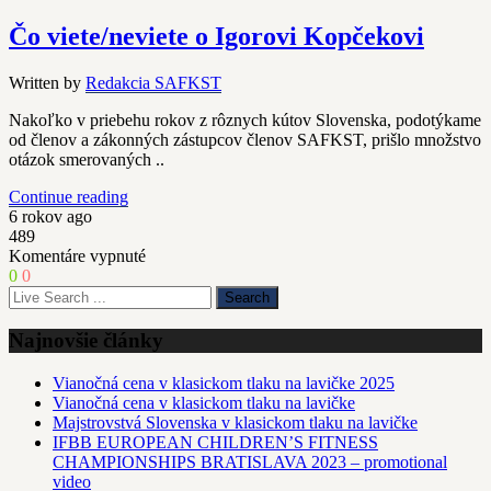
Jurgen
–
Čo viete/neviete o Igorovi Kopčekovi
nenechajte
sa
Written by
Redakcia SAFKST
oklamať!
Nakoľko v priebehu rokov z rôznych kútov Slovenska, podotýkame
od členov a zákonných zástupcov členov SAFKST, prišlo množstvo
otázok smerovaných ..
Continue reading
6 rokov ago
489
na
Komentáre vypnuté
Čo
0
0
viete/neviete
o
Igorovi
Najnovšie články
Kopčekovi
Vianočná cena v klasickom tlaku na lavičke 2025
Vianočná cena v klasickom tlaku na lavičke
Majstrovstvá Slovenska v klasickom tlaku na lavičke
IFBB EUROPEAN CHILDREN’S FITNESS
CHAMPIONSHIPS BRATISLAVA 2023 – promotional
video