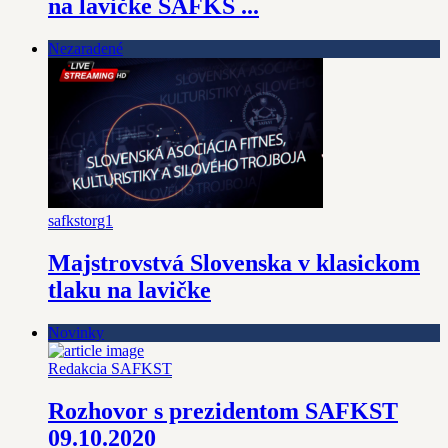
na lavičke SAFKS ...
Nezaradené
safkstorg1
Majstrovstvá Slovenska v klasickom
tlaku na lavičke
Novinky
Redakcia SAFKST
Rozhovor s prezidentom SAFKST
09.10.2020