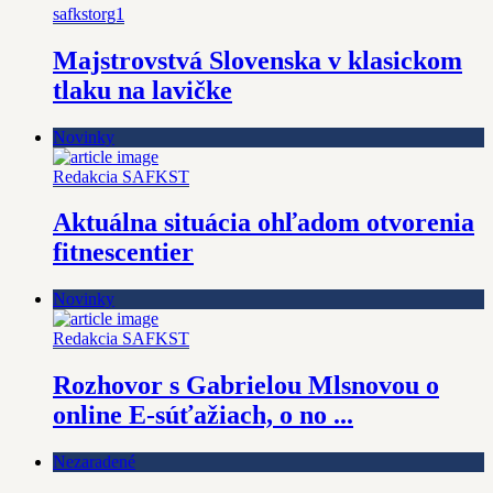
safkstorg1
Majstrovstvá Slovenska v klasickom
tlaku na lavičke
Novinky
Redakcia SAFKST
Aktuálna situácia ohľadom otvorenia
fitnescentier
Novinky
Redakcia SAFKST
Rozhovor s Gabrielou Mlsnovou o
online E-súťažiach, o no ...
Nezaradené