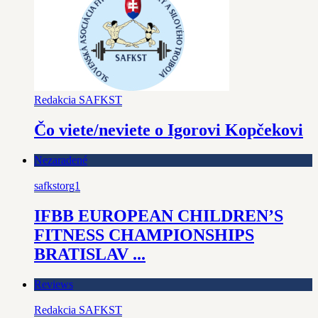
Redakcia SAFKST
Čo viete/neviete o Igorovi Kopčekovi
Nezaradené
safkstorg1
IFBB EUROPEAN CHILDREN’S
FITNESS CHAMPIONSHIPS
BRATISLAV ...
Reviews
Redakcia SAFKST