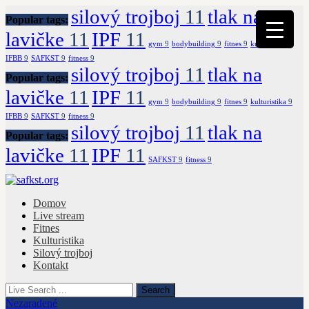
silový trojboj
11
tlak na
Popular tags:
lavičke
11
IPF
11
gym
9
bodybuilding
9
fitnes
9
kulturistika
9
IFBB
9
SAFKST
9
fitness
9
silový trojboj
11
tlak na
Popular tags:
lavičke
11
IPF
11
gym
9
bodybuilding
9
fitnes
9
kulturistika
9
IFBB
9
SAFKST
9
fitness
9
silový trojboj
11
tlak na
Popular tags:
lavičke
11
IPF
11
SAFKST
9
fitness
9
Domov
Live stream
Fitnes
Kulturistika
Silový trojboj
Kontakt
Nezaradené