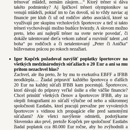
trénovať mládež, nemám záujem…“ Ktorý tréner si dáva
takéto podmienky? Aj špičkoví tréneri olympionikov sa
venujú mládeži, pokiaľ im to čas dovolí, sú to vždy naviac aj
financie pre klub či už od rodičov alebo asociácií, ktoré sa
využívajú pre skupinu vrcholových športovcov a tiež si takto
tréneri vychovávajú možno budúce hviezdy. A slovom možno
preto, lebo ani najlepší tréner na svete nevie povedať, či
dokáže talentované dieťa vekom zabrať a rozvinúť talent „od
boha“ po rodičoch a či netalentovaný „Peter či Anička“
húževnatou prácou po rokoch nezažiari.
Igor Kopček požadoval navýšiť poplatky športovcov na
všetkých medzinárodných súťažiach o 20 Eur a ani sa mu
pritom nezachvel hlas?
Zachvel, ale iba preto, že by mu to exekutíva EBFF a IFBB
neodklepla… Žiadal pripraviť každého športovca o ďalších
20 Eur na každej súťaži IFBB kam pocestujú. Športovcov,
ktorí dávajú do prípravy veľké úsilie a ešte väčšie financie?
Chcel prinútiť všetkých členov a športovcov IFBB, aby za
olepili fotografiami zo súťaží výlučne od neho a súkromnej
spoločnosti Eastlabs, ktorí pracujú prevažne pre vyvolených
športovcov s vidinou ich propagácie ešte pred samotnými
súťažami? Ale všetci navýšenie odmietli, podotýkame
Slovensko ako prvé, pretože Kopček pre spoločnosť Eastlabs
žiadal poplatok cca 80.000 Eur ročne, aby ho zvýhodnili a