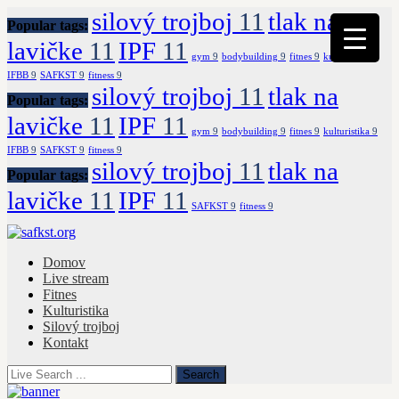
silový trojboj
11
tlak na
Popular tags:
lavičke
11
IPF
11
gym
9
bodybuilding
9
fitnes
9
kulturistika
9
IFBB
9
SAFKST
9
fitness
9
silový trojboj
11
tlak na
Popular tags:
lavičke
11
IPF
11
gym
9
bodybuilding
9
fitnes
9
kulturistika
9
IFBB
9
SAFKST
9
fitness
9
silový trojboj
11
tlak na
Popular tags:
lavičke
11
IPF
11
SAFKST
9
fitness
9
Domov
Live stream
Fitnes
Kulturistika
Silový trojboj
Kontakt