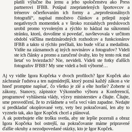
platili výlučne iba jemu a jeho spoločenstvu ako Press
partnerovi IFBB. Potápal znepriatelených športovcov a
trénerov očierňovaním ich formy a „neprofesionálnych
fotografií“, napísal množstvo článkov a prilepil zopár
negatívnych momentiek a v široko rozsiahlych predslovoch
urobil promo vyvoleným a rýchlo to hádzal na súkromnú
stránku, ktorú, dovolíme si povedať, navštevovala v určitom
období väčšina medzinárodných rozhodcov a funkcionárov
IFBB a takto si rýchlo prečítali, kto bude víťaz a medailista.
Vidíte na záznamoch aj iných novinárov a fotografov? Videli
ste ich články a promo a zaručené úvahy, kto by tento rok mal
lietať vo hviezdach? Nie, nevideli. Videli ste fotky ďalších
fotografov IFBB? My sme videli a boli výborné…
Aj vy vidíte Igora Kopčeka v dvoch profiloch? Igor Kopček ako
záchranár ľudstva a ten najmúdrejší, ktorý pozná každý zákon a vie
hneď promptne napísať, čo všetko je zlé a ešte horšie? Zoberte si
zákony, Stanovy, zápisnice Výkonného výboru a Konferencií,
programové vyhlásenia vlády, výzvy ministerstiev a čítajte. Čítajte,
sme presvedčení, že to zvládnete a veľa vecí vám zapadne. Nedajte
si predkladať okopírované vety, vety bez pokračovaní, len aby to
vyznelo tak, ako Igor Kopček chcel a plánoval.
A ak potrebujete ešte trošku svetla, aby ste lepšie pozerali a obraz
Igora Kopčeka bol ostrejší, na pokračovanie máme pripravené
ďalšie okruhy a nezodpovedané otázky, kto je Igor Kopček.