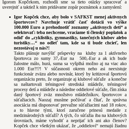
Igorom Kopčekom, rozhodli sme sa tieto otázky spracovať a
uverejniť a taktiež k nim pridávame zopár poznámok a zamyslení:
Igor Kopček chce, aby bolo v SAFKST menej aktívnych
športovcov? Navrhuje vrátiť časť dotácií vo výške
100.000 Euro a prehodnotiť zoznamy „aktívnych detí“ a
selektovať: teba nechceme, vraciame ti členský poplatok a
odíď do „cyklistiky, gymnastiky, tanečných klubov alebo
turistiky…“ no odleť tam, kde sa ti bude chcieť, len
nezostávaj u nás?!
Takto plánuje navýšiť príspevky na kluby za 1 aktívneho
športovca zo sumy 37,-Eur na 500,-Eur a ak ich bude
žalostne málo, hurá, suma sa vyšplhá možno aj na viac ako
1.000 Eur?!?! V súčasnosti okrem neho asi neexistuje
funkcionár zväzu alebo novinár, ktorý by kritizoval športovú
organizáciu preto, že organizuje aj klubové súťaže a konečne
sa naštartovali tréningové strediská mládeže, tréningové
procesy detí a mládeže a následne oddielové súťaže, čím získa
daný športový zväz množstvo mládežníkov, športovcov a
súťažiacich. Naozaj musíme počúvať a čítať, že správna
asociácia má disponovať prevažne súťažiacimi nad 18 rokov,
a to hlavne tými, ktorí zaručene prinesú medaile z
medzinárodných súťaží? A tých, čo súťažia iba na klubových
úrovniach, máme vyhodiť a neprijať ich ani ako členov?
Kopček chce všetkým ukázať, že „oddieloví“ nemajú žiadnu