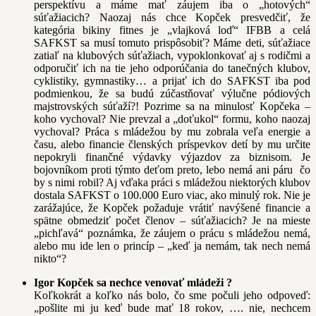
perspektívu a máme mať záujem iba o „hotových“
súťažiacich? Naozaj nás chce Kopček presvedčiť, že
kategória bikiny fitnes je „vlajková loď“ IFBB a celá
SAFKST sa musí tomuto prispôsobiť? Máme deti, súťažiace
zatiaľ na klubových súťažiach, vypoklonkovať aj s rodičmi a
odporučiť ich na tie jeho odporúčania do tanečných klubov,
cyklistiky, gymnastiky… a prijať ich do SAFKST iba pod
podmienkou, že sa budú zúčastňovať výlučne pódiových
majstrovských súťaží?! Pozrime sa na minulosť Kopčeka –
koho vychoval? Nie prevzal a „doťukol“ formu, koho naozaj
vychoval? Práca s mládežou by mu zobrala veľa energie a
času, alebo financie členských príspevkov detí by mu určite
nepokryli finančné výdavky výjazdov za biznisom. Je
bojovníkom proti týmto deťom preto, lebo nemá ani páru čo
by s nimi robil? Aj vďaka práci s mládežou niektorých klubov
dostala SAFKST o 100.000 Euro viac, ako minulý rok. Nie je
zarážajúce, že Kopček požaduje vrátiť navýšené financie a
spätne obmedziť počet členov – súťažiacich? Je na mieste
„pichľavá“ poznámka, že záujem o prácu s mládežou nemá,
alebo mu ide len o princíp – „keď ja nemám, tak nech nemá
nikto“?
Igor Kopček sa nechce venovať mládeži ?
Koľkokrát a koľko nás bolo, čo sme počuli jeho odpoveď:
„pošlite mi ju keď bude mať 18 rokov, …. nie, nechcem