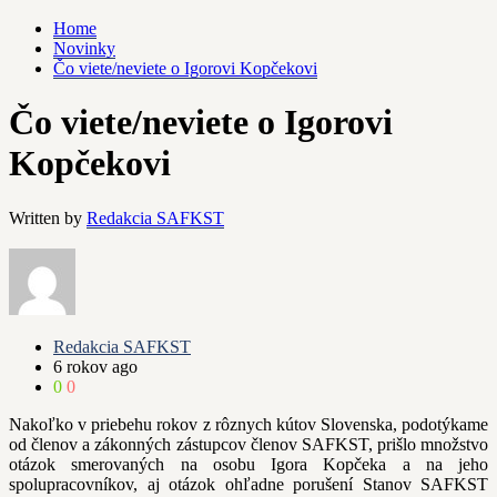
Home
Novinky
Čo viete/neviete o Igorovi Kopčekovi
Čo viete/neviete o Igorovi
Kopčekovi
Written by
Redakcia SAFKST
Redakcia SAFKST
6 rokov ago
0
0
Nakoľko v priebehu rokov z rôznych kútov Slovenska, podotýkame
od členov a zákonných zástupcov členov SAFKST, prišlo množstvo
otázok smerovaných na osobu Igora Kopčeka a na jeho
spolupracovníkov, aj otázok ohľadne porušení Stanov SAFKST