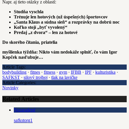
Napr. aj tieto otázky z oblastí:
Studňa vyschla
Trénuje len hotových (už úspešných) športovcov
„Santa Klaus a súdna sieň“ a rozprávky na dobrú noc
Koľko stojí „byť vyvolený“
Predaj „z dvora“ – len za hotové
Do skorého čítania, priatelia
myšlienka týždňa: Nikto vám nedokáže splniť, čo vám Igor
Kopček nasľubuje…
Article Tags:
bodybuilding
·
fitnes
·
fitness
·
gym
·
IFBB
·
IPF
·
kulturistika
·
SAFKST
·
silový trojboj
·
tlak na lavičke
Article Categories:
Novinky
Related Articles
Nezaradené
safkstorg1