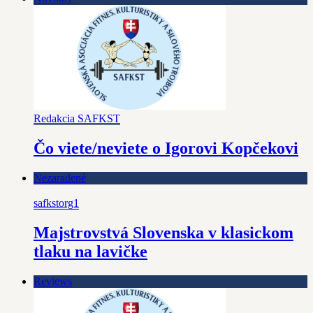
Redakcia SAFKST
Čo viete/neviete o Igorovi Kopčekovi
Nezaradené
safkstorg1
Majstrovstvá Slovenska v klasickom
tlaku na lavičke
Reviews